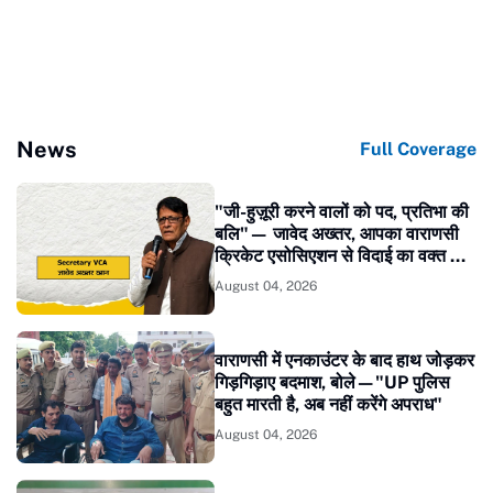
News
Full Coverage
​"जी-हुज़ूरी करने वालों को पद, प्रतिभा की
बलि"— जावेद अख्तर, आपका वाराणसी
क्रिकेट एसोसिएशन से विदाई का वक्त कब
आएगा?
August 04, 2026
वाराणसी में एनकाउंटर के बाद हाथ जोड़कर
गिड़गिड़ाए बदमाश, बोले—"UP पुलिस
बहुत मारती है, अब नहीं करेंगे अपराध"
August 04, 2026