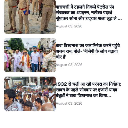
वाराणसी में टहलने निकले पेट्रोल पंप
संचालक का अपहरण, नशीला पदार्थ
सुंघाकर सोना और रुद्राक्ष माला लूट ले गए
बदमाश
August 03, 2026
बाबा विश्वनाथ का जलाभिषेक करने पहुंचे
अजय राय, बोले- 'बीजेपी के लोग चढ़ावा
चोर हैं'
August 03, 2026
1932 से चली आ रही परंपरा का निर्वहन:
सावन के पहले सोमवार पर हजारों यादव
बंधुओं ने बाबा विश्वनाथ का किया
जलाभिषेक
August 03, 2026