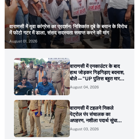
वाराणसी में युवा कांग्रेस का प्रदर्शन: निशिकांत दुबे के बयान के विरोध
में फोटो गटर में डाला, संसद सदस्यता समाप्त करने की मांग
August 01, 2026
वाराणसी में एनकाउंटर के बाद
हाथ जोड़कर गिड़गिड़ाए बदमाश,
बोले—"UP पुलिस बहुत मारती
है, अब नहीं करेंगे अपराध"
August 04, 2026
वाराणसी में टहलने निकले
पेट्रोल पंप संचालक का
अपहरण, नशीला पदार्थ सुंघाकर
सोना और रुद्राक्ष माला लूट ले
August 03, 2026
गए बदमाश