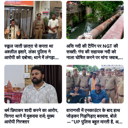
स्कूल जाती छात्रा से करता था
असि नदी की टैपिंग पर NGT की
अश्लील इशारे, लंका पुलिस ने
सख्ती: गंगा की सहायक नदी को
आरोपी को दबोचा; थाने में लंगड़ाता
नाला घोषित करने पर मांगा जवाब,
दिखा, वीडियो वायरल
NMCG महानिदेशक तलब
धर्म छिपाकर शादी करने का आरोप,
वाराणसी में एनकाउंटर के बाद हाथ
सिगरा थाने में मुकदमा दर्ज; मुख्य
जोड़कर गिड़गिड़ाए बदमाश, बोले
आरोपी गिरफ्तार
—"UP पुलिस बहुत मारती है, अब
नहीं करेंगे अपराध"