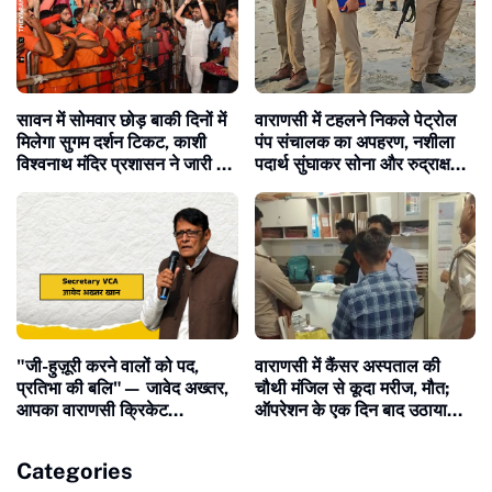
सावन में सोमवार छोड़ बाकी दिनों में
वाराणसी में टहलने निकले पेट्रोल
मिलेगा सुगम दर्शन टिकट, काशी
पंप संचालक का अपहरण, नशीला
विश्वनाथ मंदिर प्रशासन ने जारी की
पदार्थ सुंघाकर सोना और रुद्राक्ष
नई व्यवस्था
माला लूट ले गए बदमाश
​"जी-हुज़ूरी करने वालों को पद,
वाराणसी में कैंसर अस्पताल की
प्रतिभा की बलि"— जावेद अख्तर,
चौथी मंजिल से कूदा मरीज, मौत;
आपका वाराणसी क्रिकेट
ऑपरेशन के एक दिन बाद उठाया
एसोसिएशन से विदाई का वक्त कब
आत्मघाती कदम
आएगा?
Categories