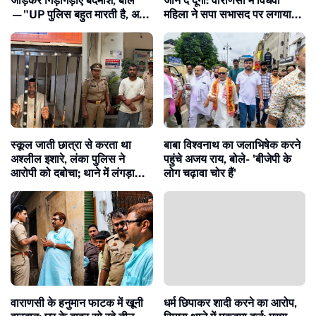
जोड़कर गिड़गिड़ाए बदमाश, बोले
जान दे दूंगा: वाराणसी में विधवा
—"UP पुलिस बहुत मारती है, अब
महिला ने सपा सभासद पर लगाया
नहीं करेंगे अपराध"
आरोप, पुलिस ने किया गिरफ्तार
स्कूल जाती छात्रा से करता था
बाबा विश्वनाथ का जलाभिषेक करने
अश्लील इशारे, लंका पुलिस ने
पहुंचे अजय राय, बोले- 'बीजेपी के
आरोपी को दबोचा; थाने में लंगड़ाता
लोग चढ़ावा चोर हैं'
दिखा, वीडियो वायरल
वाराणसी के हनुमान फाटक में खूनी
धर्म छिपाकर शादी करने का आरोप,