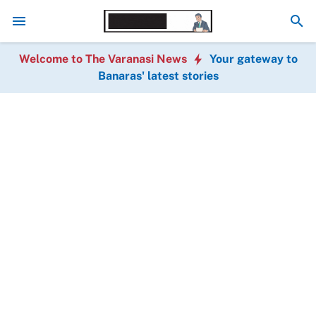
धर्म छिपाकर शादी करने का आरोप, सिगरा थाने में मुकदमा दर्ज; मुख्य आरोपी गिरफ्तार
सावन म
Welcome to The Varanasi News
Your gateway to
Banaras' latest stories