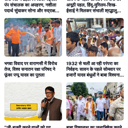
पंप संचालक का अपहरण, नशीला
अनूठी पहल, हिंदू-मुस्लिम-सिख-
पदार्थ सुंघाकर सोना और रुद्राक्ष
ईसाई ने मिलकर संभाली श्रद्धालुओं
माला लूट ले गए बदमाश
की सेवा
भगवा विवाद पर वाराणसी में विरोध
1932 से चली आ रही परंपरा का
तेज, विश्व सनातन रक्षा परिषद ने
निर्वहन: सावन के पहले सोमवार पर
फूंका पप्पू यादव का पुतला
हजारों यादव बंधुओं ने बाबा विश्वनाथ
का किया जलाभिषेक
​"जी-हुज़ूरी करने वालों को पद,
बाबा विश्वनाथ का जलाभिषेक करने